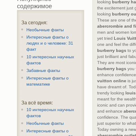
looking
burberry h
содержимое
the excitement just 
looking
burberry ou
These are one of the
За сегодня:
abercrombie and fi
Необычные факты
men and women long
Интересные факты о
yet tried
Louis Vuit
людях и о человеке: 31
one and feel the dif
факт
burberry bags
to yo
just brilliant and fa
10 интересных научных
They are most iconi
фактов
burberry bags
you 
Забавные факты
enhance confidence.
Интересные факты о
vuitton online
is ju
математике
have dreamt of. To
trendy looking
louis
meant for the wealt
За всё время:
iconic and can provi
10 интересных научных
and enhance
aberc
фактов
confidence. The qua
Необычные факты
just superior to wha
Today owning a new
Интересные факты о
abercrombie outle