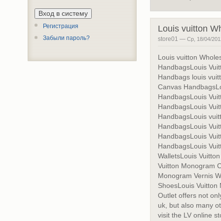
Регистрация
Louis vuitton W
Забыли пароль?
store01 —
Ср, 18/04/201
Louis vuitton Whol
HandbagsLouis Vuitt
Handbags louis vuit
Canvas HandbagsLou
HandbagsLouis Vuit
HandbagsLouis Vuit
HandbagsLouis vuit
HandbagsLouis Vuit
HandbagsLouis Vuit
HandbagsLouis Vuit
WalletsLouis Vuitton
Vuitton Monogram C
Monogram Vernis Wa
ShoesLouis Vuitton 
Outlet offers not onl
uk, but also many o
visit the LV online s