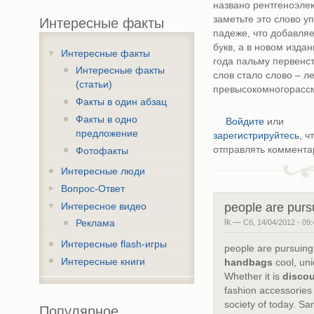
названо рентгеноэле
заметьте это слово у
Интересные факты
падеже, что добавля
букв, а в новом изда
Интересные факты
года пальму первенс
Интересные факты
слов стало слово – л
(статьи)
превысокомногорасс
Факты в один абзац
Факты в одно
Войдите
или
предложение
зарегистрируйтесь
, 
отправлять коммента
Фотофакты
Интересные люди
Вопрос-Ответ
people are purs
Интересное видео
lk —
Сб, 14/04/2012 - 09:
Реклама
Интересные flash-игры
people are pursuing
Интересные книги
handbags
cool, uni
Whether it is
discou
fashion accessories
society of today. Sa
Популярное