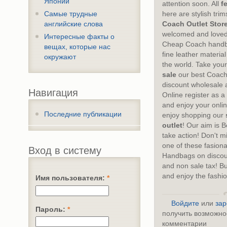
Японии
attention soon. All
f
Самые трудные
here are stylish tri
английские слова
Coach Outlet Stor
welcomed and love
Интересные факты о
Cheap Coach handb
вещах, которые нас
fine leather material
окружают
the world. Take your
sale
our best Coach 
discount wholesale a
Навигация
Online register as 
and enjoy your onli
Последние публикации
enjoy shopping our
outlet
! Our aim is B
take action! Don't m
one of these fasion
Вход в систему
Handbags on discoun
and non sale tax! B
and enjoy the fashio
Имя пользователя:
*
Войдите
или
зар
Пароль:
*
получить возможно
комментарии