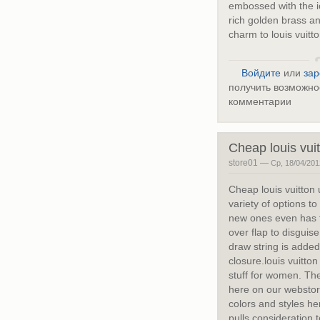
embossed with the 
rich golden brass a
charm to louis vuitt
Войдите
или
зар
получить возможно
комментарии
Cheap louis vui
store01 —
Ср, 18/04/201
Cheap louis vuitton 
variety of options t
new ones even has f
over flap to disguis
draw string is added
closure.louis vuitto
stuff for women. Th
here on our webstor
colors and styles he
pulls consideration t