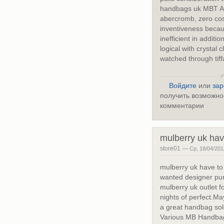
handbags uk MBT Aid
abercromb, zero co
inventiveness becaus
inefficient in additio
logical with crystal 
watched through tif
Войдите
или
зар
получить возможно
комментарии
mulberry uk hav
store01 —
Ср, 18/04/201
mulberry uk have to
wanted designer pur
mulberry uk outlet f
nights of perfect.M
a great handbag sol
Various MB Handbag