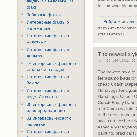
людях и о человеке: 31
for the wealthy peop
факт
Забавные факты
Войдите
или
зар
Интересные факты о
получить возможно
математике
комментарии
Интересные факты о
животных
Интересные факты о
The newest styl
деньгах
lk —
Сб, 14/04/2012 - 09:
14 интересных фактов о
странах и народах
The newest style of
Интересные факты о
ferragamo bags
onl
Земле
cheap Coach Diape
Handbags
ferraga
Интересные факты о
Handbags, Coach Out
воде: 7 фактов
Coach Poppy Handba
30 интересных фактов в
and Coach wallets.
одно предложение
of the most popular
31 интересный факт о
styles.are well rece
человеке
especially the young.
Интересные факты о
painting, practical fu