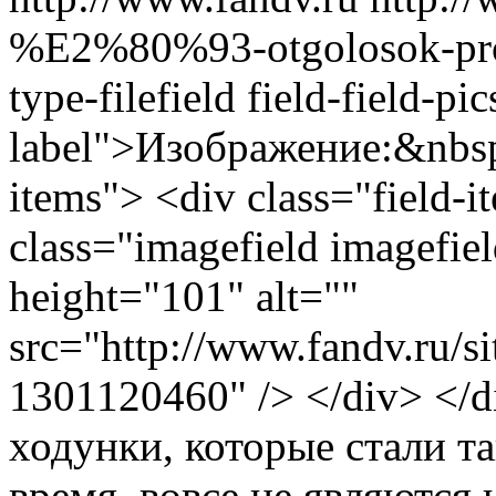
%E2%80%93-otgolosok-pr
type-filefield field-field-pi
label">Изображение:&nbsp;
items"> <div class="field-
class="imagefield imagefie
height="101" alt=""
src="http://www.fan
1301120460" /> </div> </d
ходунки, которые стали т
время, вовсе не являются