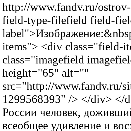
http://www.fandv.ru/ostrov
field-type-filefield field-fi
label">Изображение:&nbsp;
items"> <div class="field-
class="imagefield imagefie
height="65" alt=""
src="http://www.fandv.ru/sit
1299568393" /> </div> </d
России человек, доживший
всеобщее удивление и вос