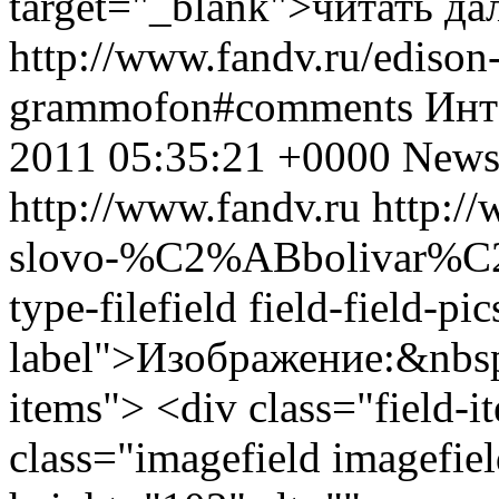
target="_blank">читать да
http://www.fandv.ru/edison-i
grammofon#comments
Инт
2011 05:35:21 +0000
News
http://www.fandv.ru
http:/
slovo-%C2%ABbolivar%
type-filefield field-field-pi
label">Изображение:&nbsp;
items"> <div class="field-
class="imagefield imagefie