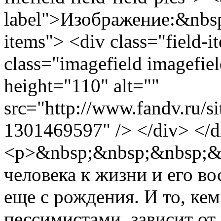
label">Изображение:&nbsp;
items"> <div class="field-
class="imagefield imagefie
height="110" alt=""
src="http://www.fandv.ru/sit
1301469597" /> </div> </d
<p>&nbsp;&nbsp;&nbsp;&
человека к жизни и его в
еще с рождения. И то, ке
пессимистами, зависит о