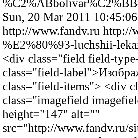
%C2%ABbolivar%C2%BB
Sun, 20 Mar 2011 10:45:0
http://www.fandv.ru
http:/
%E2%80%93-luchshii-lekar-
<div class="field field-type-
class="field-label">Изобр
class="field-items"> <div 
class="imagefield imagefie
height="147" alt=""
src="http://www.fan