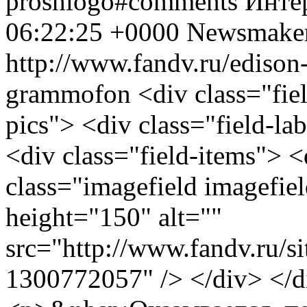
proshlogo#comments
Инте
06:22:25 +0000
Newsmake
http://www.fandv.ru/edison-i
grammofon
<div class="fiel
pics"> <div class="field-
<div class="field-items"> 
class="imagefield imagefie
height="150" alt=""
src="http://www.fan
1300772057" /> </div> </d