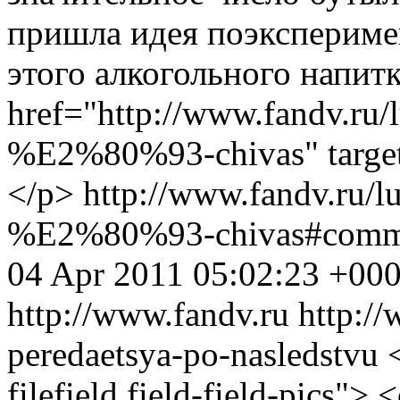
пришла идея поэкспериме
этого алкогольного напит
href="http://www.fandv.ru/l
%E2%80%93-chivas" target
</p>
http://www.fandv.ru/lu
%E2%80%93-chivas#comm
04 Apr 2011 05:02:23 +00
http://www.fandv.ru
http:/
peredaetsya-po-nasledstvu
filefield field-field-pics"> 