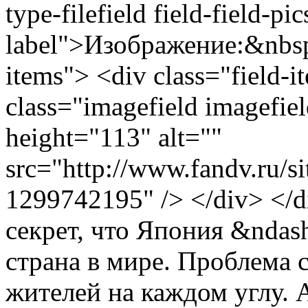
type-filefield field-field-pi
label">Изображение:&nbsp;
items"> <div class="field-
class="imagefield imagefie
height="113" alt=""
src="http://www.fandv.ru/sit
1299742195" /> </div> </d
секрет, что Япония &ndas
страна в мире. Проблема 
жителей на каждом углу.