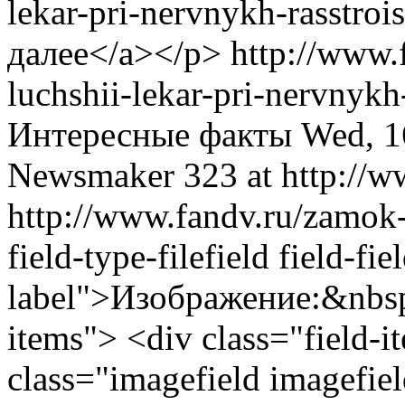
lekar-pri-nervnykh-rasstro
далее</a></p>
http://www
luchshii-lekar-pri-nervnyk
Интересные факты
Wed, 1
Newsmaker
323 at http://w
http://www.fandv.ru/zamok
field-type-filefield field-fi
label">Изображение:&nbsp;
items"> <div class="field-
class="imagefield imagefie