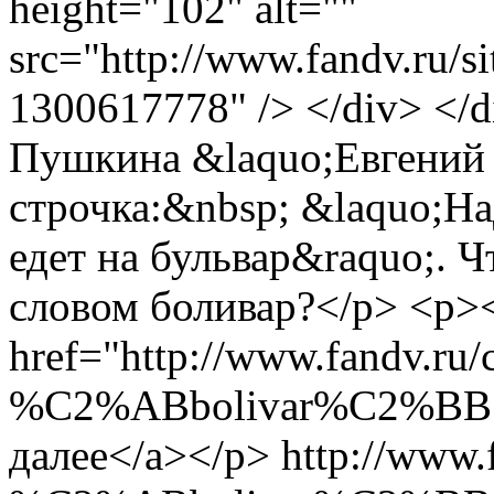
height="102" alt=""
src="http://www.fan
1300617778" /> </div> </
Пушкина &laquo;Евгений 
строчка:&nbsp; &laquo;Н
едет на бульвар&raquo;. Ч
словом боливар?</p> <p>
href="http://www.fandv.ru/
%C2%ABbolivar%C2%BB" t
далее</a></p>
http://www.