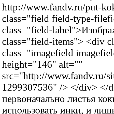
http://www.fandv.ru/put-ko
class="field field-type-filef
class="field-label">Изобр
class="field-items"> <div 
class="imagefield imagefie
height="146" alt=""
src="http://www.fandv.ru/sit
1299307536" /> </div> </
первоначально листья кок
использовать инки, и лишь